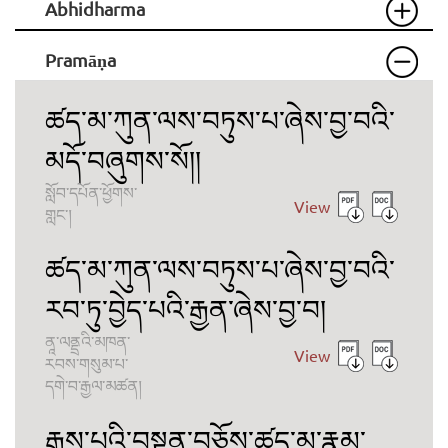
Abhidharma
Pramāṇa
ཚད་མ་ཀུན་ལས་བཏུས་པ་ཞེས་བྱ་བའི་
མདོ་བཞུགས་སོ།།
སློབ་དཔོན་ཕྱོགས་
View
གླང་།
ཚད་མ་ཀུན་ལས་བཏུས་པ་ཞེས་བྱ་བའི་
རབ་ཏུ་བྱེད་པའི་རྒྱན་ཞེས་བྱ་བ།
ནཱ་ལནྡྲའི་མཁན་
View
རབས་གསུམ་པ་
དགེ་བ་རྒྱལ་མཚན།
རྒྱས་པའི་བསྟན་བཅོས་ཚད་མ་རྣམ་