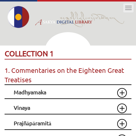
Tog
nav
COLLECTION 1
1. Commentaries on the Eighteen Great
Treatises
Madhyamaka
Vinaya
Prajñāpāramitā