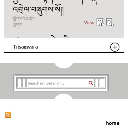
འགྲེལ་བཞུགས་སོ།།
སློབ་དཔོན་ཆོས་
View
གྲགས།
ཚད་མ་རྣམ་འགྲེལ་གྱི་རྣམ་བཤད་
Trisaṃvara
རིགས་པའི་འདོད་འཇོ་ཞེས་བྱ་བ་
བཞུགས་སོ།།
རེད་མདའ་བ་
View
གཞོན་ནུ་བློ་གྲོས།
ཚད་མ་རྣམ་འགྲེལ་གྱི་འགྲེལ་པ་རིགས་
པའི་མཛོད་ཅེས་བྱ་བ་བཞུགས་སོ།།
འུ་ཡུག་པ་རིག་པའི་
View
སེངྒེ།
home