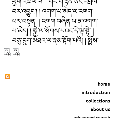
ཕྱག་འཚལ་ལོ། ། གང་གི་རྟེན་ཅིང་འབྲེལ་
བར་འབྱུང་། ། འགག་པ་མེད་ལ་འགག་
པར་བསྟན། ། འགག་བཞིན་པ་ན་འགག་
པ་མེད། ། སྐྱེ་ལ་སོགས་པའང་དེ་ལྟ་སྟེ། །
བཅུ་དྲུག་མཐའ་ལ་རྣམ་རྟོག་པའི། ། སྤྲོས་
པ་ཉེར་ཞི་ཞི་བསྟན་པ། ། རྫོགས་པའི་
སངས་རྒྱས་སྨྲ་རྣམས་ཀྱི། ། དམ་པ་དེ་ལ་
ཕྱག་འཚལ་ལོ། ། སྟོང་ཉིད་སེང་གེའི་ང་རོ་
ཡིས། ། མཐར་འཛིན་རི་དྭགས་ཀུན་སྐྲག་
home
ཅིང་། ། བླ་མེད་ཐེག་པ་རྒྱས་མཛད་པ། ། ཀླུ་
introduction
སྒྲུབ་སྨྲ་བའི་སེང་གེ་རྒྱལ། ། ལེགས་བཤད་
collections
ཟླ་བའི་འོད་ཟེར་གྱིས། ། ཀླུ་སྒྲུབ་བཞེད་
about us
advanced search