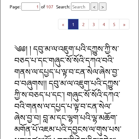
Page:
of
107
Search:
<
>
«
1
2
3
4
5
»
༄༅། ། དབུ་མ་ལ་འཇུག་པའི་དཀྱུས་ཀྱི་ས་
བཅད་པ་དང་གཞུང་སོ་སོའི་དཀའ་བའི་
གནས་ལ་དཔྱད་པ་ལྟ་བ་ངན་སེལ་ཞེས་བྱ་
བ་བཞུགས།། དབུ་མ་ལ་འཇུག་པའི་དཀྱུས་
ཀྱི་ས་བཅད་པ་དང་། གཞུང་སོ་སོའི་དཀའ་
བའི་གནས་ལ་དཔྱད་པ་ལྟ་བ་ངན་སེལ་
ཞེས་བྱ་བ། བླ་མ་དང་ལྷག་པའི་ལྷ་མཆོག་
མགོན་པོ་འཇམ་པའི་དབྱངས་ལ་གུས་པས་